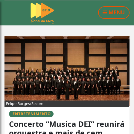
MENU
Felipe Borges/Secom
ENTRETENIMENTO
Concerto “Musica DEI” reunirá
orquestra e mais de cem