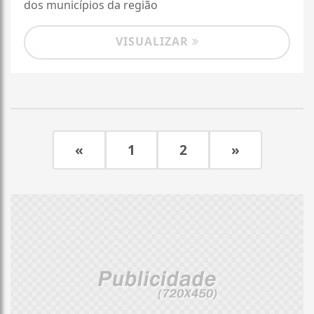
dos municípios da região
VISUALIZAR
«
1
2
»