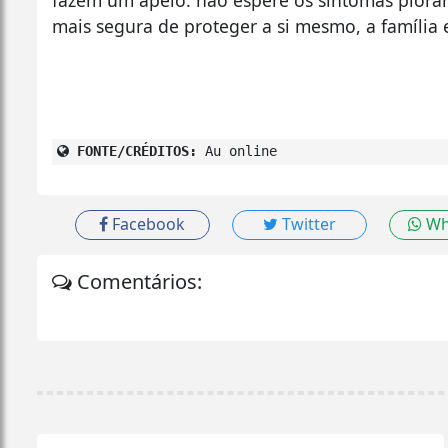
fazem um apelo: não espere os sintomas piorar
mais segura de proteger a si mesmo, a família 
FONTE/CRÉDITOS:
Au online
Facebook
Twitter
Wh
Comentários: