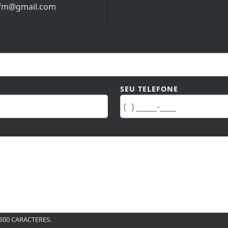
afm@gmail.com
SEU TELEFONE
00 CARACTERES.