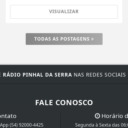
VISUALIZAR
TODAS AS POSTAGENS
E
RÁDIO PINHAL DA SERRA
NAS REDES SOCIAIS
FALE CONOSCO
ontato
Horário 
App (54) 92000-4425
Segunda à Sexta das 06:0