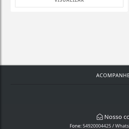
VISUALIZAR
ACOMPANH
Nosso c
Fone:
54920004425
/
Whats