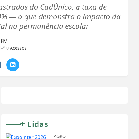
astrados do CadÚnico, a taxa de
,4% — o que demonstra o impacto da
ial na permanência escolar
a FM
0
Acessos
+
Lidas
AGRO