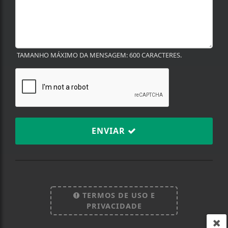
TAMANHO MÁXIMO DA MENSAGEM: 600 CARACTERES.
ENVIAR
Termos de Uso e Privacidade
Esse site utiliza cookies para melhorar sua
experiência de navegação. Ao continuar o acesso,
TERMOS DE USO E
entendemos que você concorda com nossos Termos
PRIVACIDADE
de Uso e Privacidade.
PARA MAIS INFORMAÇÕES,
ACESSE NOSSOS TERMOS