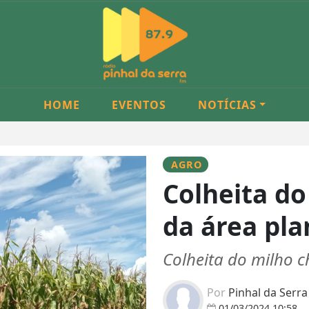
HOME
EVENTOS
NOTÍCIAS
AGRO
Colheita d
da área pla
Colheita do milho 
Por
Pinhal da Serr
01/03/2024 10:58