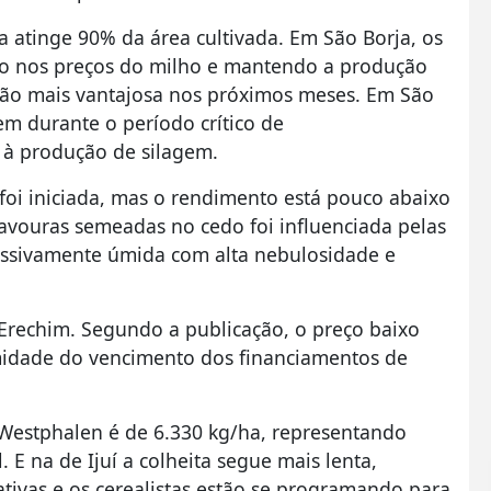
a atinge 90% da área cultivada. Em São Borja, os
o nos preços do milho e mantendo a produção
ão mais vantajosa nos próximos meses. Em São
em durante o período crítico de
 à produção de silagem.
 foi iniciada, mas o rendimento está pouco abaixo
 lavouras semeadas no cedo foi influenciada pelas
cessivamente úmida com alta nebulosidade e
 Erechim. Segundo a publicação, o preço baixo
midade do vencimento dos financiamentos de
 Westphalen é de 6.330 kg/ha, representando
 E na de Ijuí a colheita segue mais lenta,
tivas e os cerealistas estão se programando para