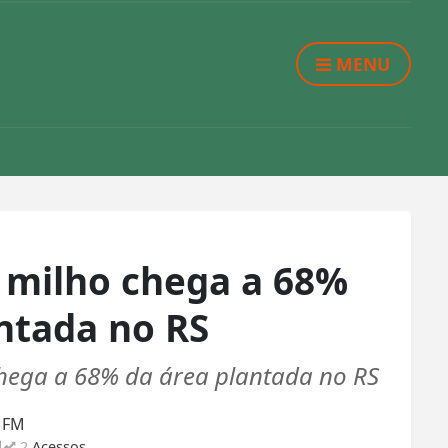
MENU
o milho chega a 68%
ntada no RS
chega a 68% da área plantada no RS
a FM
2
Acessos