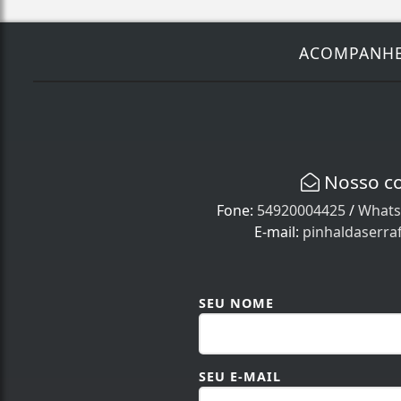
ACOMPANH
Nosso c
Fone:
54920004425
/
Whats
E-mail:
pinhaldaserr
SEU NOME
SEU E-MAIL