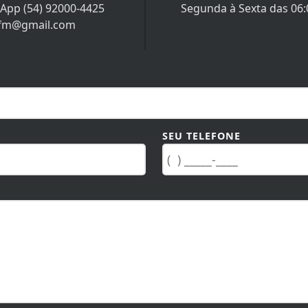
App (54) 92000-4425
Segunda à Sexta das 06:0
afm@gmail.com
SEU TELEFONE