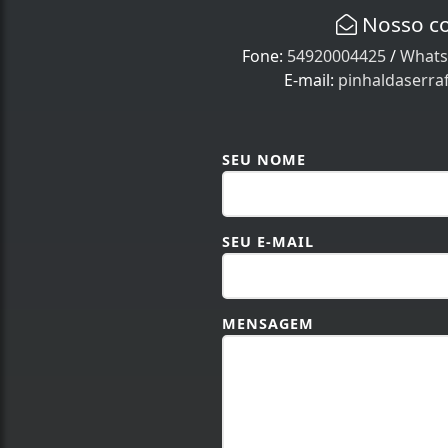
Nosso c
Fone:
54920004425
/
Whats
E-mail:
pinhaldaserr
SEU NOME
SEU E-MAIL
MENSAGEM