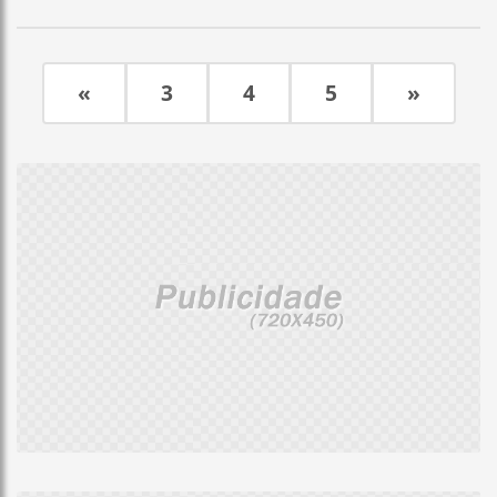
«
3
4
5
»