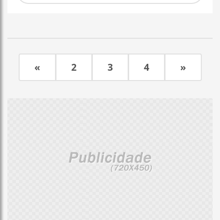
«
2
3
4
»